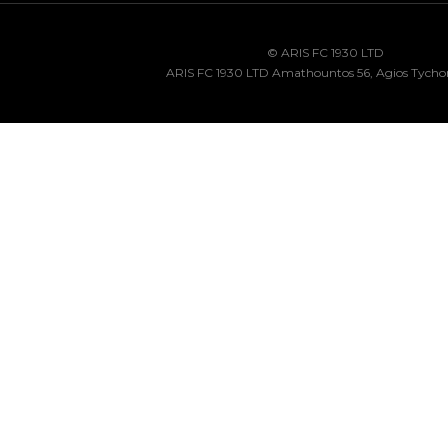
© ARIS FC 1930 LTD
ARIS FC 1930 LTD Amathountos 56, Agios Tycho