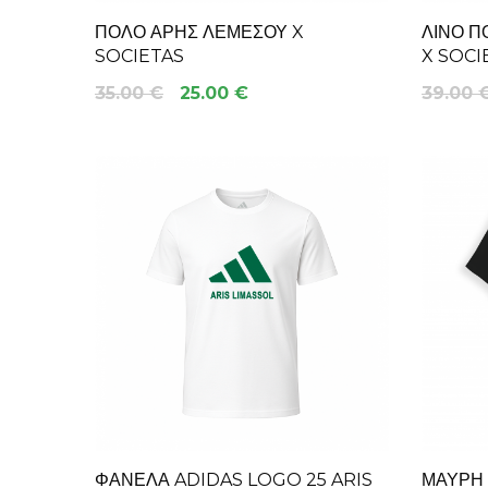
ΠΌΛΟ ΆΡΗΣ ΛΕΜΕΣΟΎ X
ΛΙΝΌ Π
SOCIETAS
X SOCI
35.00 €
25.00 €
39.00 
ΦΑΝΈΛΑ ADIDAS LOGO 25 ARIS
ΜΑΎΡΗ 