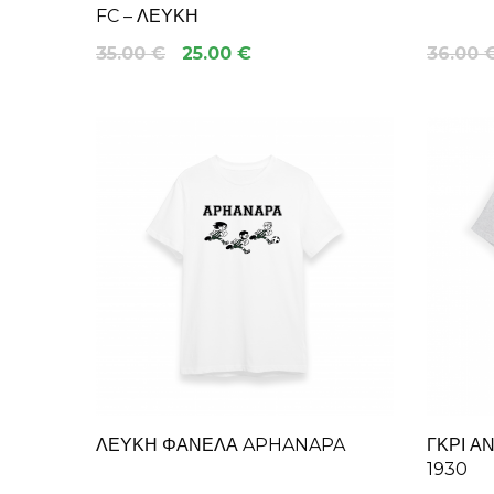
FC – ΛΕΥΚΉ
35.00 €
25.00 €
36.00 
ΛΕΥΚΉ ΦΑΝΈΛΑ APHANAPA
ΓΚΡΙ Α
1930