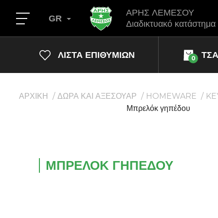
ΑΡΗΣ ΛΕΜΕΣΟΥ
GR
Διαδικτυακό κατάστημα
ΛΊΣΤΑ ΕΠΙΘΥΜΙΏΝ
ΤΣ
0
ΑΡΧΙΚΗ
ΔΩΡΑ ΚΑΙ ΑΞΕΣΟΥΑΡ
HOMEWARE
KE
Μπρελόκ γηπέδου
ΜΠΡΕΛΌΚ ΓΗΠΈΔΟΥ