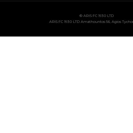
© ARIS FC 1930 LTD
ARIS FC 1930 LTD Amathountos 56, Agios Tycho