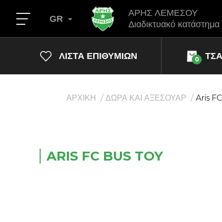
ΑΡΗΣ ΛΕΜΕΣΟΥ
GR
Διαδικτυακό κατάστημα
ΛΊΣΤΑ ΕΠΙΘΥΜΙΏΝ
ΤΣ
0
ΑΡΧΙΚΗ
ΔΩΡΑ ΚΑΙ ΑΞΕΣΟΥΑΡ
Aris F
ARIS FC BUS TOY