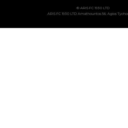
© ARIS FC 1930 LTD
ARIS FC 1930 LTD Amathountos 56, Agios Tycho