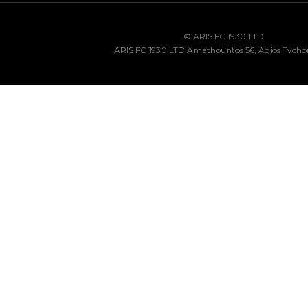
© ARIS FC 1930 LTD
ARIS FC 1930 LTD Amathountos 56, Agios Tycho