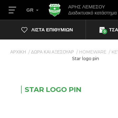
ΑΡΗΣ ΛΕΜΕΣΟΥ
GR
Διαδικτυακό κατάστημα
ΛΊΣΤΑ ΕΠΙΘΥΜΙΏΝ
ΤΣ
0
ΑΡΧΙΚΗ
ΔΩΡΑ ΚΑΙ ΑΞΕΣΟΥΑΡ
HOMEWARE
KE
Star logo pin
STAR LOGO PIN