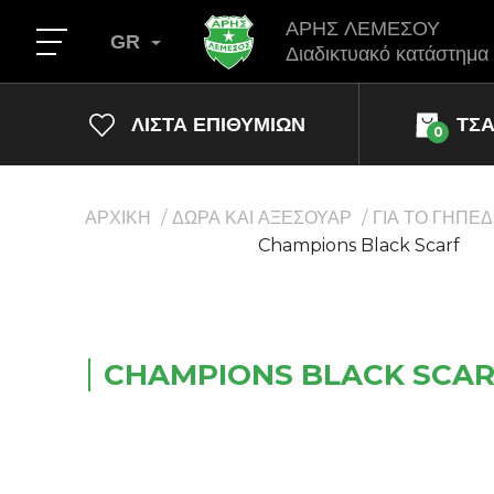
ΑΡΗΣ ΛΕΜΕΣΟΥ
GR
Διαδικτυακό κατάστημα
ΛΊΣΤΑ ΕΠΙΘΥΜΙΏΝ
ΤΣ
0
ΑΡΧΙΚΗ
ΔΩΡΑ ΚΑΙ ΑΞΕΣΟΥΑΡ
ΓΙΑ ΤΟ ΓΗΠΕ
Champions Black Scarf
CHAMPIONS BLACK SCA