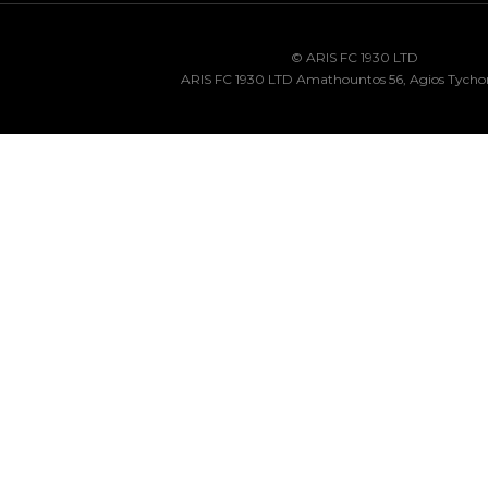
© ARIS FC 1930 LTD
ARIS FC 1930 LTD Amathountos 56, Agios Tycho