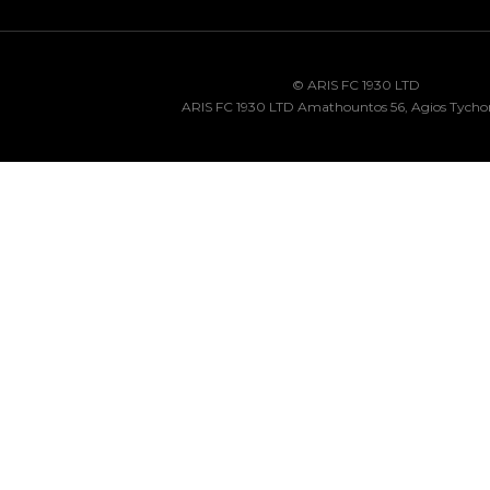
© ARIS FC 1930 LTD
ARIS FC 1930 LTD Amathountos 56, Agios Tycho