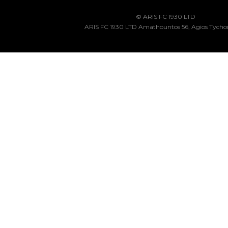
© ARIS FC 1930 LTD
ARIS FC 1930 LTD Amathountos 56, Agios Tycho