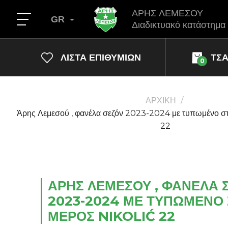
ΑΡΗΣ ΛΕΜΕΣΟΥ
GR
Διαδικτυακό κατάστημα
ΛΊΣΤΑ ΕΠΙΘΥΜΙΏΝ
ΤΣ
0
ΑΡΧΙΚΗ
Άρης Λεμεσού , φανέλα σεζόν 2023-2024 με τυπωμένο σ
22
ΆΡΗΣ ΛΕΜΕΣΟΎ , ΦΑΝΈΛΑ 
2023-2024 ΜΕ ΤΥΠΩΜΈΝΟ 
ΜΈΡΟΣ NIKOLIĆ 22