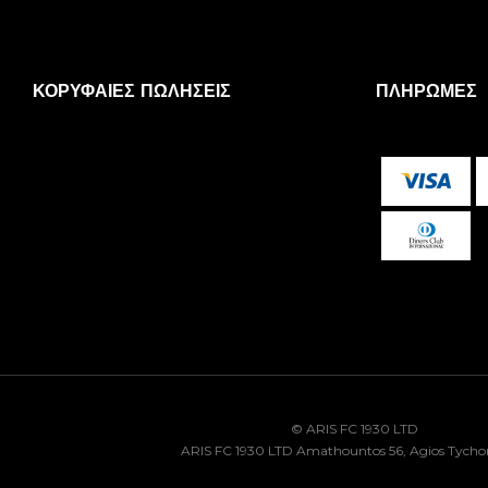
ΚΟΡΥΦΑΊΕΣ ΠΩΛΉΣΕΙΣ
ΠΛΗΡΩΜΈΣ
© ARIS FC 1930 LTD
ARIS FC 1930 LTD Amathountos 56, Agios Tycho