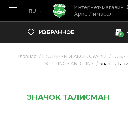
Интернет-магазин 
RU
Арис Лимасол
ИЗБРАННОЕ
0
Главная
ПОДАРКИ И АКСЕССУАРЫ
ТОВА
KEYRINGS AND PINS
Значок Тал
ЗНАЧОК ТАЛИСМАН