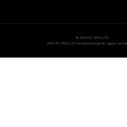
© ARIS FC 1930 LTD
ARIS FC 1930 LTD Amathountos 56, Agios Tycho