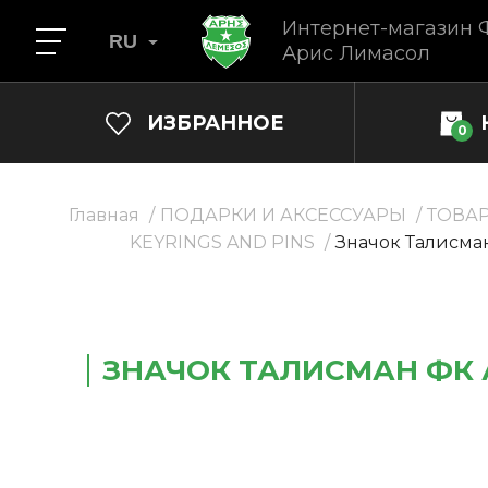
Интернет-магазин 
RU
Арис Лимасол
ИЗБРАННОЕ
0
Главная
ПОДАРКИ И АКСЕССУАРЫ
ТОВА
KEYRINGS AND PINS
Значок Талисма
ЗНАЧОК ТАЛИСМАН ФК 