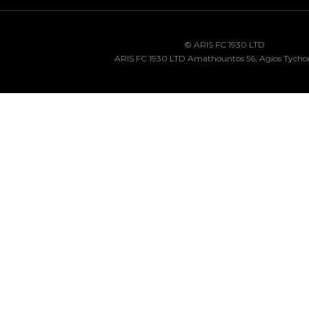
© ARIS FC 1930 LTD
ARIS FC 1930 LTD Amathountos 56, Agios Tycho