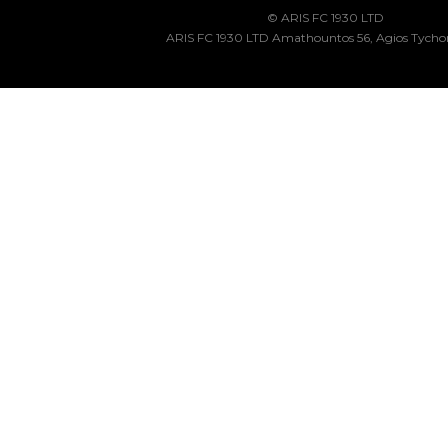
© ARIS FC 1930 LTD
ARIS FC 1930 LTD Amathountos 56, Agios Tycho