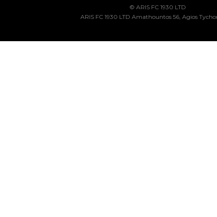
© ARIS FC 1930 LTD
ARIS FC 1930 LTD Amathountos 56, Agios Tycho