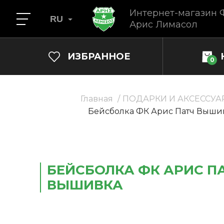
Интернет-магазин 
RU
Арис Лимасол
ИЗБРАННОЕ
0
Главная
ПОДАРКИ И АКСЕССУА
Бейсболка ФК Арис Патч Выши
БЕЙСБОЛКА ФК АРИС П
ВЫШИВКА