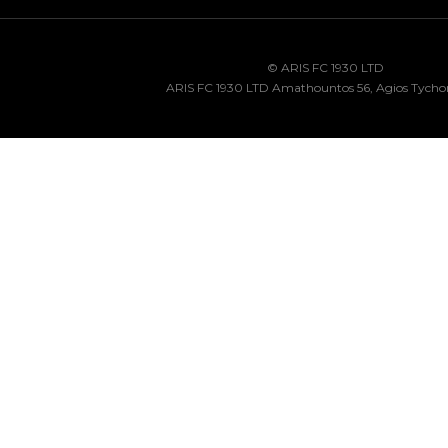
© ARIS FC 1930 LTD
ARIS FC 1930 LTD Amathountos 56, Agios Tycho