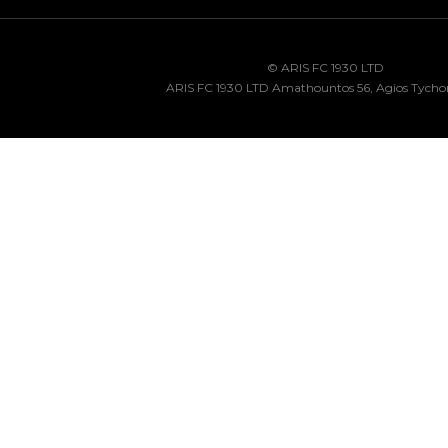
© ARIS FC 1930 LTD
ARIS FC 1930 LTD Amathountos 56, Agios Tycho