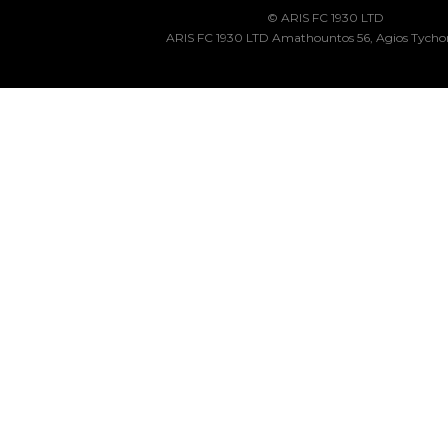
© ARIS FC 1930 LTD
ARIS FC 1930 LTD Amathountos 56, Agios Tycho