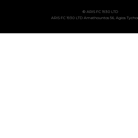
© ARIS FC 1930 LTD
ARIS FC 1930 LTD Amathountos 56, Agios Tycho