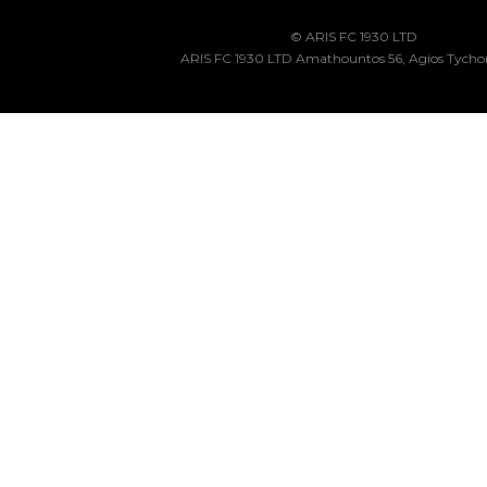
© ARIS FC 1930 LTD
ARIS FC 1930 LTD Amathountos 56, Agios Tycho