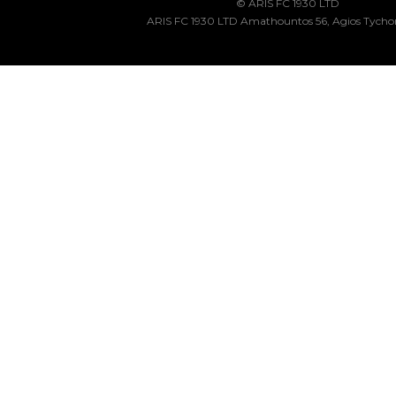
© ARIS FC 1930 LTD
ARIS FC 1930 LTD Amathountos 56, Agios Tycho