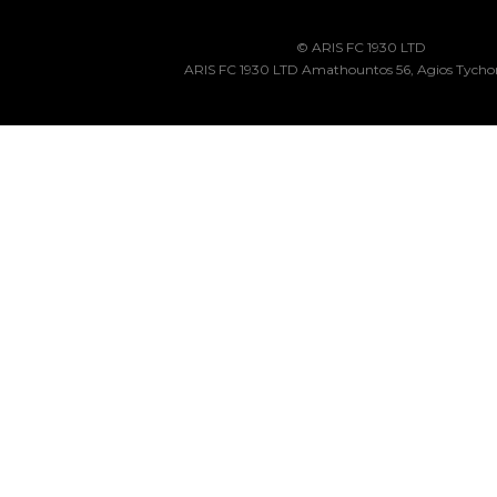
© ARIS FC 1930 LTD
ARIS FC 1930 LTD Amathountos 56, Agios Tycho