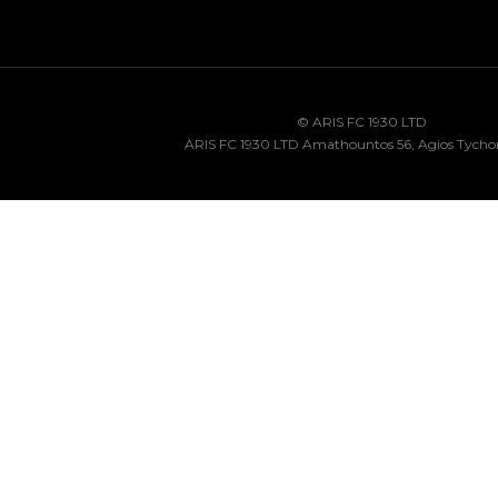
© ARIS FC 1930 LTD
ARIS FC 1930 LTD Amathountos 56, Agios Tycho