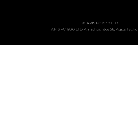
© ARIS FC 1930 LTD
ARIS FC 1930 LTD Amathountos 56, Agios Tycho