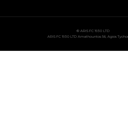
© ARIS FC 1930 LTD
ARIS FC 1930 LTD Amathountos 56, Agios Tycho