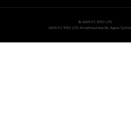
© ARIS FC 1930 LTD
ARIS FC 1930 LTD Amathountos 56, Agios Tycho