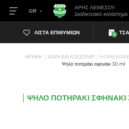
ΑΡΗΣ ΛΕΜΕΣΟΥ
GR
Διαδικτυακό κατάστημα
ΛΊΣΤΑ ΕΠΙΘΥΜΙΏΝ
ΤΣ
0
ΑΡΧΙΚΗ
ΔΩΡΑ ΚΑΙ ΑΞΕΣΟΥΑΡ
HOMEWAR
Ψηλό ποτηράκι σφηνάκι 30 ml
ΨΗΛΌ ΠΟΤΗΡΆΚΙ ΣΦΗΝΆΚΙ 