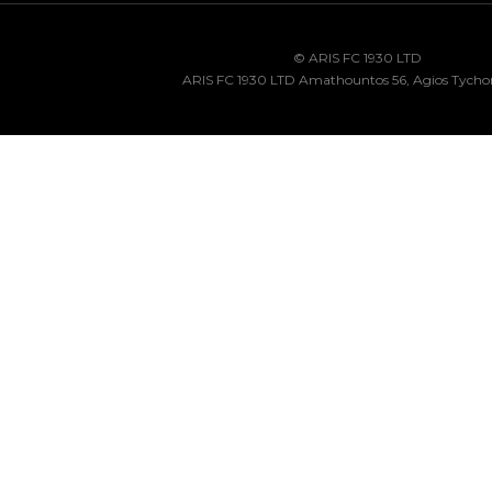
© ARIS FC 1930 LTD
ARIS FC 1930 LTD Amathountos 56, Agios Tycho