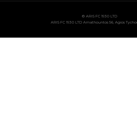
© ARIS FC 1930 LTD
ARIS FC 1930 LTD Amathountos 56, Agios Tycho