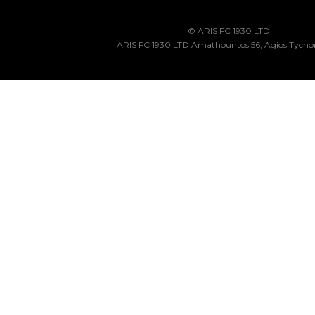
© ARIS FC 1930 LTD
ARIS FC 1930 LTD Amathountos 56, Agios Tycho