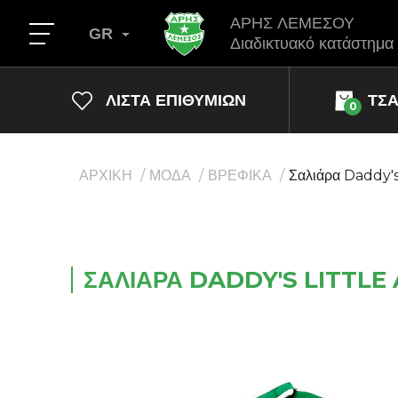
ΑΡΗΣ ΛΕΜΕΣΟΥ
GR
Διαδικτυακό κατάστημα
ΛΊΣΤΑ ΕΠΙΘΥΜΙΏΝ
ΤΣ
0
ΑΡΧΙΚΗ
ΜΟΔΑ
ΒΡΕΦΙΚΑ
Σαλιάρα Daddy's 
ΣΑΛΙΆΡΑ DADDY'S LITTLE 