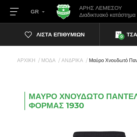
ΑΡΗΣ ΛΕΜΕΣΟΥ
GR
Διαδικτυακό κατάστημα
ΛΊΣΤΑ ΕΠΙΘΥΜΙΏΝ
ΤΣ
0
ΑΡΧΙΚΗ
ΜΟΔΑ
ΑΝΔΡΙΚΑ
Μαύρο Χνουδωτό Παν
ΜΑΎΡΟ ΧΝΟΥΔΩΤΌ ΠΑΝΤΕ
ΦΌΡΜΑΣ 1930