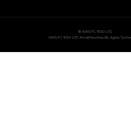
© ARIS FC 1930 LTD
ARIS FC 1930 LTD Amathountos 56, Agios Tycho