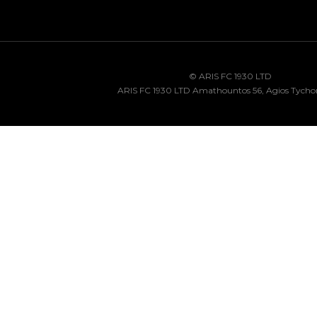
© ARIS FC 1930 LTD
ARIS FC 1930 LTD Amathountos 56, Agios Tycho