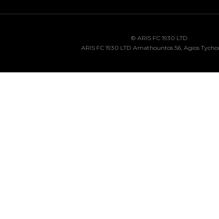
© ARIS FC 1930 LTD
ARIS FC 1930 LTD Amathountos 56, Agios Tycho