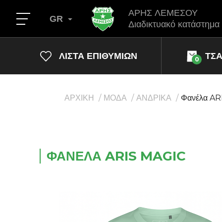
ΑΡΗΣ ΛΕΜΕΣΟΥ
GR
Διαδικτυακό κατάστημα
ΛΊΣΤΑ ΕΠΙΘΥΜΙΏΝ
ΤΣ
0
ΑΡΧΙΚΗ
ΜΟΔΑ
ΑΝΔΡΙΚΑ
Φανέλα AR
ΦΑΝΈΛΑ ARIS MAGIC