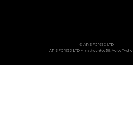
© ARIS FC 1930 LTD
ARIS FC 1930 LTD Amathountos 56, Agios Tycho