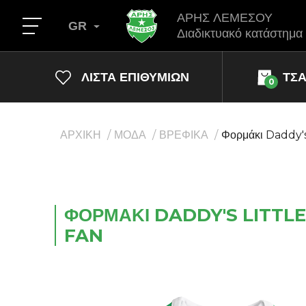
ΑΡΗΣ ΛΕΜΕΣΟΥ
GR
Διαδικτυακό κατάστημα
ΛΊΣΤΑ ΕΠΙΘΥΜΙΏΝ
ΤΣ
0
ΑΡΧΙΚΗ
ΜΟΔΑ
ΒΡΕΦΙΚΑ
Φορμάκι Daddy's 
ΦΟΡΜΆΚΙ DADDY'S LITTLE
FAN