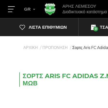
ΑΡΗΣ ΛΕΜΕΣΟΥ
GR
Διαδικτυακό κατάστημα
ΛΊΣΤΑ ΕΠΙΘΥΜΙΏΝ
ΤΣ
0
ΑΡΧΙΚΗ
ΠΡΟΠΟΝΗΣΗ
Σορτς Aris FC Adida
ΣΟΡΤΣ ARIS FC ADIDAS Z.N
ΜΩΒ