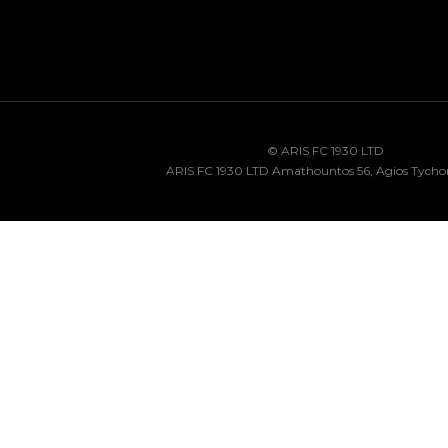
© ARIS FC 1930 LTD
ARIS FC 1930 LTD Amathountos 56, Agios Tycho