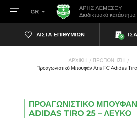
ΑΡΗΣ ΛΕΜΕΣΟΥ
GR
Διαδικτυακό κατάστημα
ΛΊΣΤΑ ΕΠΙΘΥΜΙΏΝ
ΤΣ
0
ΑΡΧΙΚΗ
ΠΡΟΠΟΝΗΣΗ
Προαγωνιστικό Μπουφάν Aris FC Adidas Tiro
ΠΡΟΑΓΩΝΙΣΤΙΚΌ ΜΠΟΥΦΆΝ
ADIDAS TIRO 25 – ΛΕΥΚΌ