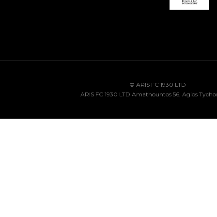
© ARIS FC 1930 LTD
ARIS FC 1930 LTD Amathountos 56, Agios Tycho