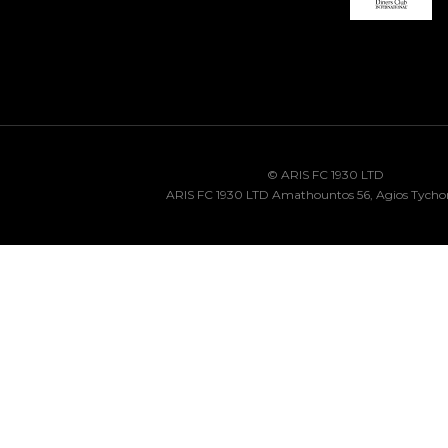
© ARIS FC 1930 LTD
ARIS FC 1930 LTD Amathountos 56, Agios Tycho